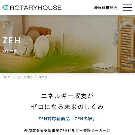
無料相談会
ZEH
ZEHの家
HOME
>
会社案内
>
ZEHの家
エネルギー収支が
ゼロになる未来のしくみ
ZEH対応新商品「ZEHの家」
経済産業省支援事業ZEHビルダー登録メーカーに