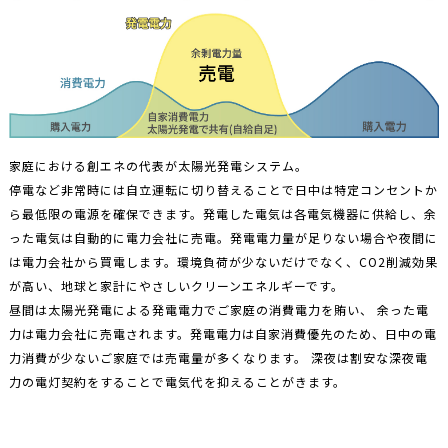
家庭における創エネの代表が太陽光発電システム。
停電など非常時には自立運転に切り替えることで日中は特定コンセントか
ら最低限の電源を確保できます。発電した電気は各電気機器に供給し、余
った電気は自動的に電力会社に売電。発電電力量が足りない場合や夜間に
は電力会社から買電します。環境負荷が少ないだけでなく、CO2削減効果
が高い、地球と家計にやさしいクリーンエネルギーです。
昼間は太陽光発電による発電電力でご家庭の消費電力を賄い、 余った電
力は電力会社に売電されます。発電電力は自家消費優先のため、日中の電
力消費が少ないご家庭では売電量が多くなります。 深夜は割安な深夜電
力の電灯契約をすることで電気代を抑えることがきます。