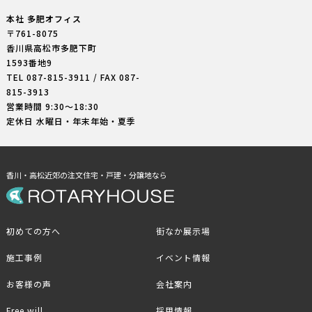
本社 多肥オフィス
〒761-8075
香川県高松市多肥下町
1593番地9
TEL
087-815-3911
/ FAX 087-
815-3913
営業時間 9:30〜18:30
定休日 水曜日・年末年始・夏季
香川・高松近郊の注文住宅・戸建・分譲地なら
初めての方へ
街なか展示場
施工事例
イベント情報
お客様の声
会社案内
Free will
採用情報