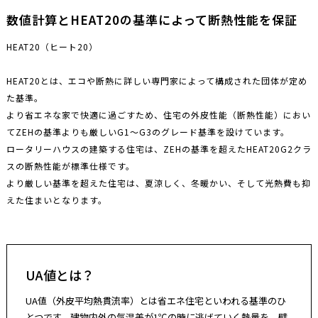
数値計算とHEAT20の基準によって断熱性能を保証
HEAT20（ヒート20）
HEAT20とは、エコや断熱に詳しい専門家によって構成された団体が定め
た基準。
より省エネな家で快適に過ごすため、住宅の外皮性能（断熱性能）におい
てZEHの基準よりも厳しいG1〜G3のグレード基準を設けています。
ロータリーハウスの建築する住宅は、ZEHの基準を超えたHEAT20G2クラ
スの断熱性能が標準仕様です。
より厳しい基準を超えた住宅は、夏涼しく、冬暖かい、そして光熱費も抑
えた住まいとなります。
UA値とは？
UA値（外皮平均熱貫流率）とは省エネ住宅といわれる基準のひ
とつです。建物内外の気温差が1℃の時に逃げていく熱量を、壁