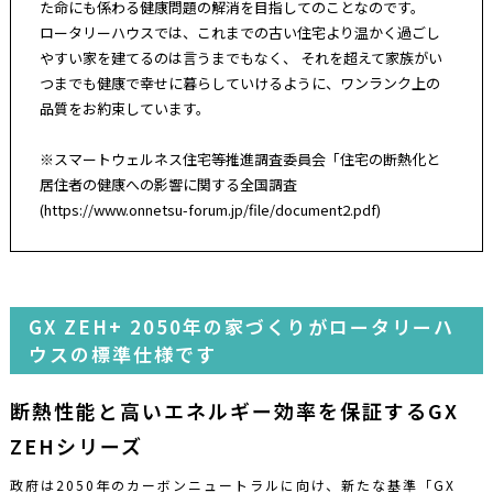
た命にも係わる健康問題の解消を目指してのことなのです。
ロータリーハウスでは、これまでの古い住宅より温かく過ごし
やすい家を建てるのは言うまでもなく、
それを超えて家族がい
つまでも健康で幸せに暮らしていけるように、ワンランク上の
品質をお約束しています。
※スマートウェルネス住宅等推進調査委員会「住宅の断熱化と
居住者の健康への影響に関する全国調査
(https://www.onnetsu-forum.jp/file/document2.pdf)
GX ZEH+ 2050年の家づくりがロータリーハ
ウスの標準仕様です
断熱性能と高いエネルギー効率を保証するGX
ZEHシリーズ
政府は2050年のカーボンニュートラルに向け、新たな基準「GX