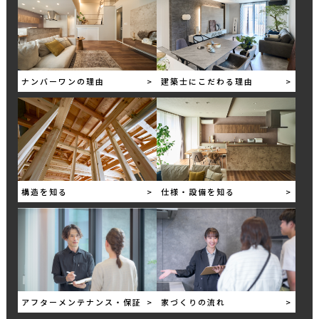
ナンバーワンの理由
>
建築士にこだわる理由
>
構造を知る
>
仕様・設備を知る
>
アフターメンテナンス・保証
>
家づくりの流れ
>