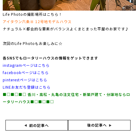
Life Photoの撮影場所はこちら！
アイタウン六条Ⅲ 12号地モデルハウス
ナチュラル×都会的な要素がバランスよくまとまった平屋のお家です♪
次回のLife Photoもお楽しみに☆
各SNSでもロータリーハウスの情報をゲットできます
instagramページはこちら
facebookページはこちら
pinterestページはこちら
LINEお友だち登録はこちら
■□■□■□ ⾹川・⾼松・丸⻲の注文住宅・新築⼾建て・分譲地な
らロ
ータリーハウス■□■□■□
後の記事へ
前の記事へ