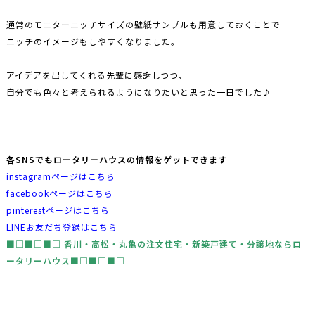
通常のモニターニッチサイズの壁紙サンプルも用意しておくことで
ニッチのイメージもしやすくなりました。
アイデアを出してくれる先輩に感謝しつつ、
自分でも色々と考えられるようになりたいと思った一日でした♪
各SNSでもロータリーハウスの情報をゲットできます
instagramページはこちら
facebookページはこちら
pinterestページはこちら
LINEお友だち登録はこちら
■□■□■□ ⾹川・⾼松・丸⻲の注文住宅・新築⼾建て・分譲地な
らロ
ータリーハウス■□■□■□