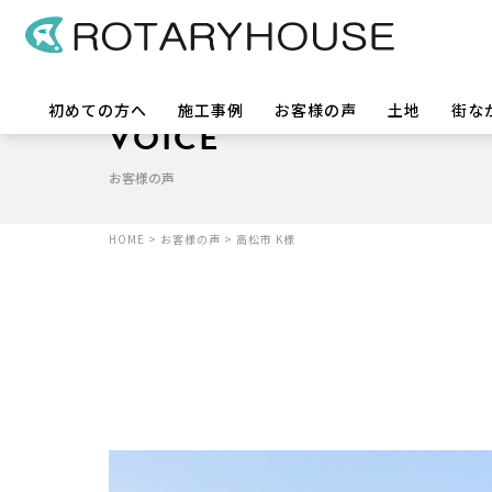
初めての方へ
施工事例
お客様の声
土地
街な
VOICE
お客様の声
HOME
>
お客様の声
>
高松市 K様