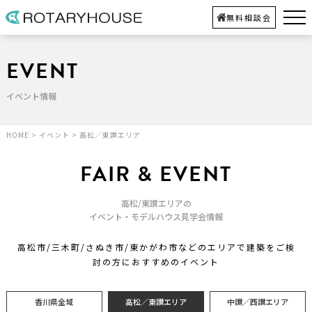
無料相談会
EVENT
イベント情報
HOME
>
イベント
>
高松／東讃エリア
FAIR & EVENT
高松/東讃エリアの
イベント・モデルハウス見学会情報
高松市/三木町/さぬき市/東かがわ市などのエリアで建築をご検
討の方におすすめのイベント
香川県全域
高松／東讃エリア
中讃／西讃エリア