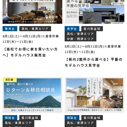
販売会
高松／東讃エリア
見学会
香川県全域
高松／東讃エリア
8月1日(土)～8月31日(月)※夏季休業
中讃／西讃エリア
12日(水)～21日(金)
8月1日(土)～8月31日(月)※夏季休業
【高松でお得に家を買いたい方
12日(水)～21日(金)
へ】モデルハウス販売会
【県内2箇所から選べる】平屋の
モデルハウス見学会
NEW
NEW
相談会
香川県全域
相談会
香川県全域
高松／東讃エリア
高松／東讃エリア