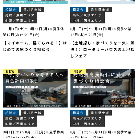
相談会
香川県全域
相談会
香川県全域
高松／東讃エリア
高松／東讃エリア
中讃／西讃エリア
中讃／西讃エリア
8月1日(土)～8月31日(月)※夏季休
8月1日(土)～8月31日(月)※夏季休業
業12日(水)～21日(金)
12日(水)～21日(金)
【マイホーム、建てられる？】は
【土地探し・家づくりを一気に解
じめての家づくり相談会
決！】ロータリーハウスの土地探
しフェア
NEW
NEW
NEW
NEW
相談会
香川県全域
相談会
香川県全域
高松／東讃エリア
高松／東讃エリア
中讃／西讃エリア
中讃／西讃エリア
8月1日(土)～8月31日(月)※夏季休業
8月1日(土)～8月31日(月)※夏季休業
12日(水)～21日(金)
12日(水)～21日(金)