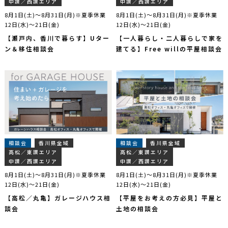
中讃／西讃エリア
中讃／西讃エリア
8月1日(土)～8月31日(月)※夏季休業
8月1日(土)～8月31日(月)※夏季休業
12日(水)～21日(金)
12日(水)～21日(金)
【瀬戸内、香川で暮らす】Uター
【一人暮らし・二人暮らしで家を
ン＆移住相談会
建てる】Free willの平屋相談会
相談会
香川県全域
相談会
香川県全域
高松／東讃エリア
高松／東讃エリア
中讃／西讃エリア
中讃／西讃エリア
8月1日(土)～8月31日(月)※夏季休業
8月1日(土)～8月31日(月)※夏季休業
12日(水)～21日(金)
12日(水)～21日(金)
【高松／丸亀】ガレージハウス相
【平屋をお考えの方必見】平屋と
談会
土地の相談会