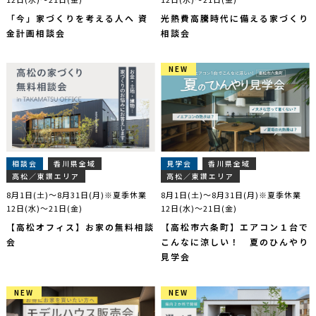
「今」家づくりを考える人へ 資
光熱費高騰時代に備える家づくり
金計画相談会
相談会
NEW
NEW
相談会
香川県全域
見学会
香川県全域
高松／東讃エリア
高松／東讃エリア
8月1日(土)～8月31日(月)※夏季休業
8月1日(土)～8月31日(月)※夏季休業
12日(水)～21日(金)
12日(水)～21日(金)
【高松オフィス】お家の無料相談
【高松市六条町】エアコン１台で
会
こんなに涼しい！ 夏のひんやり
見学会
NEW
NEW
NEW
NEW