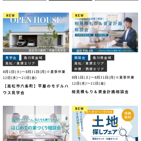
NEW
NEW
NEW
NEW
見学会
香川県全域
相談会
香川県全域
高松／東讃エリア
高松／東讃エリア
中讃／西讃エリア
8月1日(土)～8月31日(月)※夏季休業
8月1日(土)～8月31日(月)※夏季休業
12日(水)～21日(金)
12日(水)～21日(金)
【高松市六条町】平屋のモデルハ
相見積もり＆資金計画相談会
ウス見学会
NEW
NEW