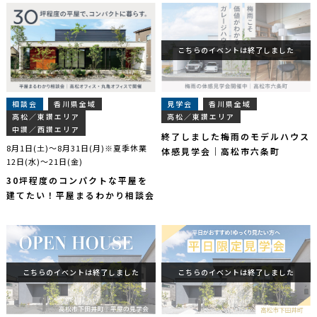
こちらのイベントは終了しました
相談会
香川県全域
見学会
香川県全域
高松／東讃エリア
高松／東讃エリア
中讃／西讃エリア
終了しました梅雨のモデルハウス
8月1日(土)～8月31日(月)※夏季休業
体感見学会｜高松市六条町
12日(水)～21日(金)
30坪程度のコンパクトな平屋を
建てたい！平屋まるわかり相談会
こちらのイベントは終了しました
こちらのイベントは終了しました