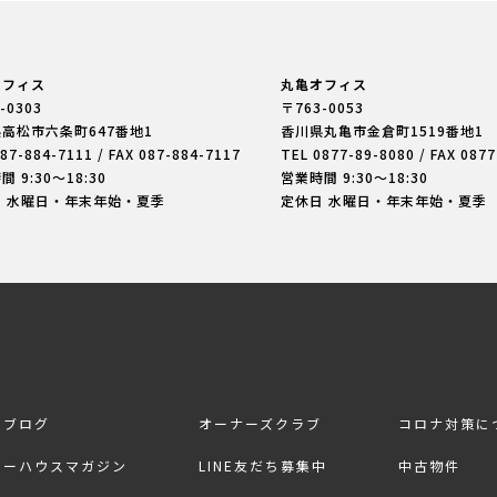
オフィス
丸亀オフィス
-0303
〒763-0053
県高松市六条町
647番地1
香川県丸亀市金倉町
1519番地1
87-884-7111
/ FAX 087-884-7117
TEL
0877-89-8080
/ FAX 087
 9:30〜18:30
営業時間 9:30〜18:30
日 水曜日・年末年始・夏季
定休日 水曜日・年末年始・夏季
フブログ
オーナーズクラブ
コロナ対策に
リーハウスマガジン
LINE友だち募集中
中古物件