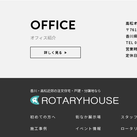
OFFICE
高松
〒761
香川
オフィス紹介
TEL
0
営業時間
詳しく見る
定休
香川・高松近郊の注文住宅・戸建・分譲地なら
初めての方へ
街なか展示場
スタッ
施工事例
イベント情報
ロータ