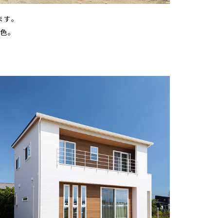
ます。
色。
。