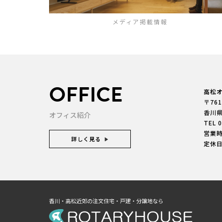
メディア掲載情報
OFFICE
高松
〒761
香川
オフィス紹介
TEL
0
営業時間
詳しく見る
定休
香川・高松近郊の注文住宅・戸建・分譲地なら