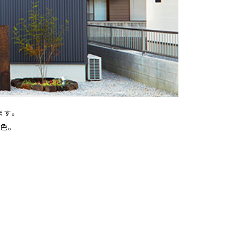
ます。
色。
。