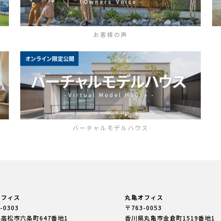
お客様の声
バーチャルモデルハウス
オフィス
丸亀オフィス
-0303
〒763-0053
県高松市六条町
647番地1
香川県丸亀市金倉町
1519番地1