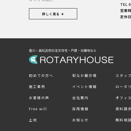
TEL
0
営業時間
詳しく見る
定休
香川・高松近郊の注文住宅・戸建・分譲地なら
初めての方へ
街なか展示場
スタッ
施工事例
イベント情報
ロータ
お客様の声
会社案内
オフィ
Free will
採用情報
資料請
土地
お知らせ
無料相