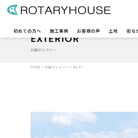
初めての方へ
施工事例
お客様の声
土地
街な
EXTERIOR
外観ギャラリー
HOME
>
外観ギャラリー
>
No.77