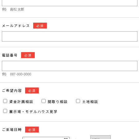
例) 高松 太郎
メールアドレス
必須
電話番号
必須
例) 087-000-0000
ご希望内容
必須
資金計画相談
間取り相談
土地相談
展示場・モデルハウス見学
ご来場日時
必須