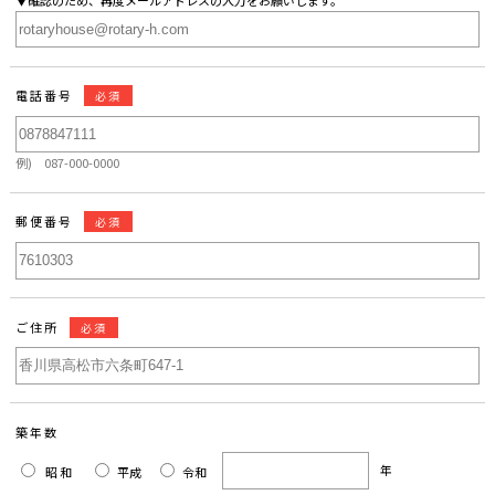
電話番号
必須
例) 087-000-0000
郵便番号
必須
ご住所
必須
築年数
年
昭和
平成
令和