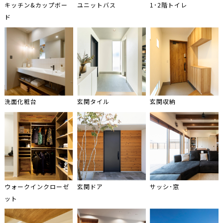
キッチン&カップボー
ユニットバス
1･2階トイレ
ド
洗面化粧台
玄関タイル
玄関収納
ウォークインクローゼ
玄関ドア
サッシ･窓
ット