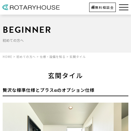
無料相談会
BEGINNER
初めての方へ
HOME
>
初めての方へ
>
仕様・設備を知る
>
玄関タイル
玄関タイル
贅沢な標準仕様とプラスαのオプション仕様