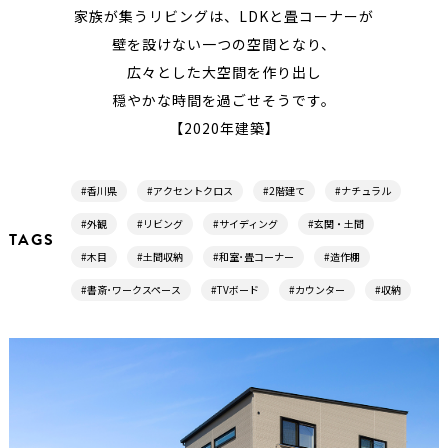
家族が集うリビングは、LDKと畳コーナーが
壁を設けない一つの空間となり、
広々とした大空間を作り出し
穏やかな時間を過ごせそうです。
【2020年建築】
#香川県
#アクセントクロス
#2階建て
#ナチュラル
#外観
#リビング
#サイディング
#玄関・土間
TAGS
#木目
#土間収納
#和室･畳コーナー
#造作棚
#書斎･ワークスペース
#TVボード
#カウンター
#収納