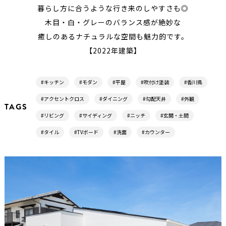
暮らし方に合うような行き来のしやすさも◎
木目・白・グレーのバランス感が絶妙な
癒しのあるナチュラルな空間も魅力的です。
【2022年建築】
#キッチン
#モダン
#平屋
#吹付け塗装
#香川県
#アクセントクロス
#ダイニング
#勾配天井
#外観
TAGS
#リビング
#サイディング
#ニッチ
#玄関・土間
#タイル
#TVボード
#洗面
#カウンター