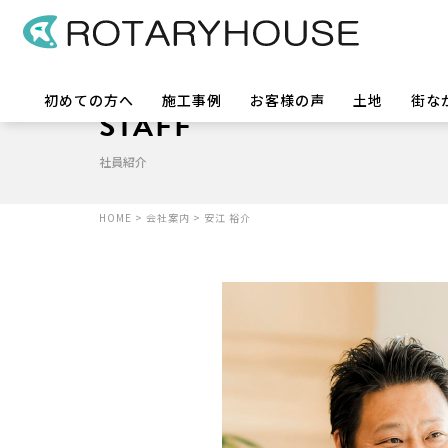
初めての方へ
施工事例
お客様の声
土地
街な
STAFF
社員紹介
HOME
>
会社案内
>
安江 裕介