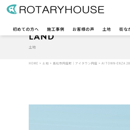
初めての方へ
施工事例
お客様の声
土地
街な
LAND
土地
HOME
>
土地
>
高松市円座町｜アイタウン円座
>
AI TOWN-ENZA 