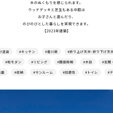
木のぬくもりを感じられます。
ウッドデッキと芝生もある中庭は
お子さんと遊んだり、
のびのびとした暮らしを実現できます。
【2023年建築】
け塗装
#キッチン
#香川県
#折り上げ天井･折り下げ天
#和モダン
#リビング
#間接照明
#木目
#玄関
洗面
#収納
#サンルーム
#回遊性
#トイレ
#