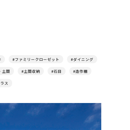
井
#ファミリークローゼット
#ダイニング
・土間
#土間収納
#石目
#造作棚
テラス