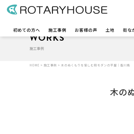
初めての方へ
施工事例
お客様の声
土地
街な
WORKS
施工事例
HOME
>
施工事例
>
木のぬくもりを愉しむ和モダンの平屋｜香川県
木の