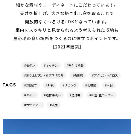
細かな素材やコーディネートにこだわっています。
天井を折上げ、大きな掃き出し窓を取ることで
開放的なくつろげるLDKとなっています。
室内をスッキリと見せられるよう考えられた収納も
居心地の良い場所をつくるのに役立つポイントです。
【2021年建築】
#モダン
#キッチン
#吹付け塗装
#折り上げ天井･折り下げ天井
#香川県
#アクセントクロス
TAGS
#2階建て
#外観
#リビング
#化粧梁
#木目
#タイル
#造作手洗い
#造作棚
#和室･畳コーナー
#カウンター
#洗面