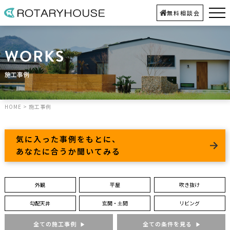
無料相談会
WORKS
施工事例
HOME
>
施工事例
気に入った事例をもとに、
あなたに合うか聞いてみる
外観
平屋
吹き抜け
勾配天井
玄関・土間
リビング
全ての施工事例
全ての条件を見る