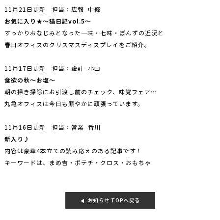
11月21日更新 担当：広報 中條
お気に入り★～猫日記vol.5～
すっかりおなじみとなった一味・七味・ぽんずの近況と
春日オフィスのクリスマスディスプレイをご紹介。
11月17日更新 担当：設計 小山
食欲の秋～お塩～
朝の掃き掃除にお引渡し前のチェック、味覚フェア…
丸亀オフィスは今日も賑やかに頑張っています。
11月16日更新 担当：営業 香川
新入り♪
内容は豪華4本立ての読み応えのある記事です！
キーワードは、まめ吉・ポテチ・クロス・おもちゃ
お知らせ TOPへ戻る