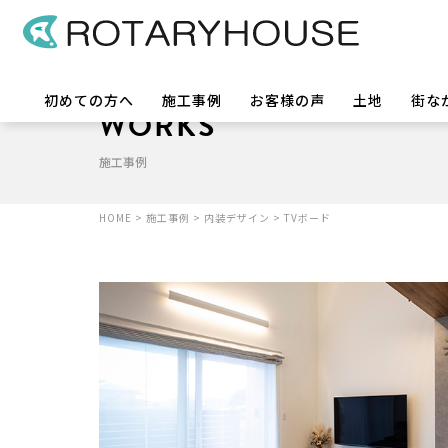
初めての方へ
施工事例
お客様の声
土地
街な
WORKS
施工事例
HOME
>
施工事例
>
内装デザイン
>
TVボード