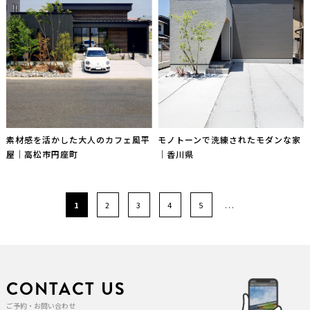
素材感を活かした大人のカフェ風平
モノトーンで洗練されたモダンな家
屋｜高松市円座町
｜香川県
1
2
3
4
5
...
CONTACT US
ご予約・お問い合わせ