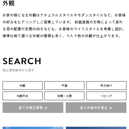
外観
お家の顔となる外観はナチュラルスタイルやモダンスタイルなど、お客様
の好みをヒアリングしご提案しています。 前面道路の方角によって変わ
る窓の配置や玄関の向きなども、お客様のライフスタイルを考慮し設計。
標準仕様で選べる外壁の種類も多く、十人十色の外観が仕上がります。
SEARCH
施工事例条件から探す
外観
平屋
吹き抜け
勾配天井
玄関・土間
リビング
全ての施工事例
全ての条件を見る